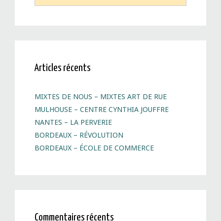
c
h
e
r
c
h
Articles récents
e
r
MIXTES DE NOUS – MIXTES ART DE RUE
:
MULHOUSE – CENTRE CYNTHIA JOUFFRE
NANTES – LA PERVERIE
BORDEAUX – RÉVOLUTION
BORDEAUX – ÉCOLE DE COMMERCE
Commentaires récents