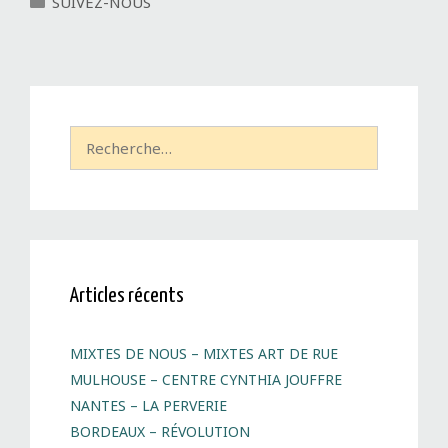
C
SUIVEZ-NOUS
a
t
é
g
o
r
R
i
e
e
c
s
h
e
r
c
h
Articles récents
e
r
MIXTES DE NOUS – MIXTES ART DE RUE
:
MULHOUSE – CENTRE CYNTHIA JOUFFRE
NANTES – LA PERVERIE
BORDEAUX – RÉVOLUTION