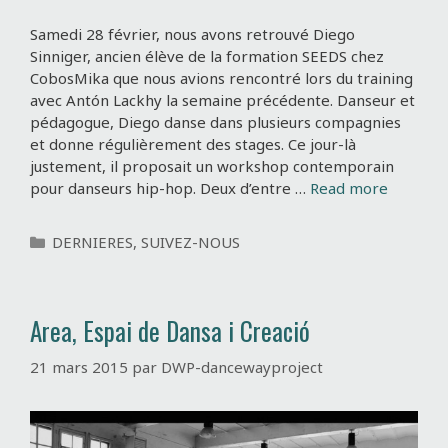
Samedi 28 février, nous avons retrouvé Diego
Sinniger, ancien élève de la formation SEEDS chez
CobosMika que nous avions rencontré lors du training
avec Antón Lackhy la semaine précédente. Danseur et
pédagogue, Diego danse dans plusieurs compagnies
et donne régulièrement des stages. Ce jour-là
justement, il proposait un workshop contemporain
pour danseurs hip-hop. Deux d’entre …
Read more
C
DERNIERES
,
SUIVEZ-NOUS
a
t
é
Area, Espai de Dansa i Creació
g
o
21 mars 2015
par
DWP-dancewayproject
r
i
e
s