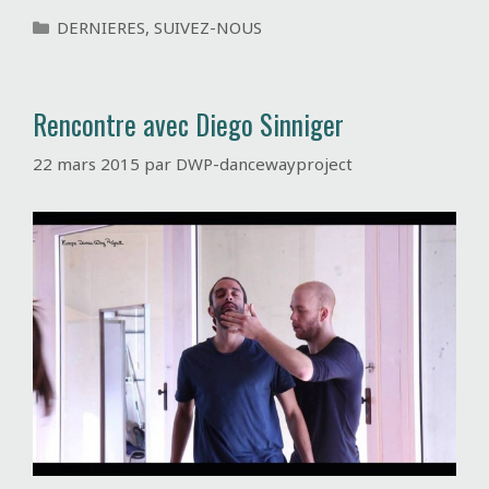
C
DERNIERES
,
SUIVEZ-NOUS
a
t
é
Rencontre avec Diego Sinniger
g
o
22 mars 2015
par
DWP-dancewayproject
r
i
e
s