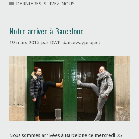
C
DERNIERES
,
SUIVEZ-NOUS
a
t
é
Notre arrivée à Barcelone
g
o
19 mars 2015
par
DWP-dancewayproject
r
i
e
s
Nous sommes arrivées à Barcelone ce mercredi 25