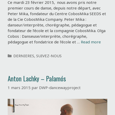
Ce mardi 23 février 2015, nous avons pris notre
premier cours de danse, depuis notre départ, avec
Peter Mika, fondateur du Centre CobosMika SEEDS et
de la Cie CobosMika Company. Peter Mika :
danseur/interprète, chorégraphe, pédagogue et
fondateur de l’école et la compagnie CobosMika. Olga
Cobos : Danseuse/interprète, chorégraphe,
pédagogue et fondatrice de l’école et …
Read more
C
DERNIERES
,
SUIVEZ-NOUS
a
t
é
Anton Lachky – Palamós
g
o
1 mars 2015
par
DWP-dancewayproject
r
i
e
s