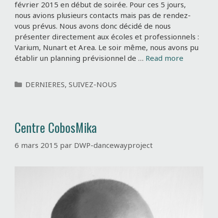
février 2015 en début de soirée. Pour ces 5 jours,
nous avions plusieurs contacts mais pas de rendez-
vous prévus. Nous avons donc décidé de nous
présenter directement aux écoles et professionnels :
Varium, Nunart et Area. Le soir même, nous avons pu
établir un planning prévisionnel de …
Read more
C
DERNIERES
,
SUIVEZ-NOUS
a
t
é
Centre CobosMika
g
o
6 mars 2015
par
DWP-dancewayproject
r
i
e
s